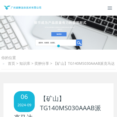
你的位置
首页
>
知识库
>
奕翀分享
>
【矿山】TG140MS030AAAB派克马达
06
【矿山】
2024-09
TG140MS030AAAB派