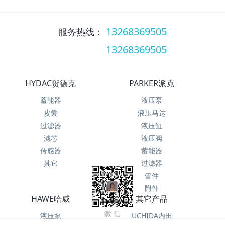
13268369505
服务热线：
13268369505
服务热线：
HYDAC贺德克
PARKER派克
蓄能器
液压泵
皮囊
液压马达
过滤器
液压缸
滤芯
液压阀
传感器
蓄能器
其它
过滤器
管件
附件
HAWE哈威
其它产品
微 信
液压泵
UCHIDA内田