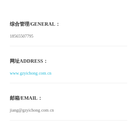
综合管理/GENERAL：
18565507795
网址ADDRESS：
www.gzyichong.com.cn
邮箱/EMAIL：
jiang@gzyichong.com.cn