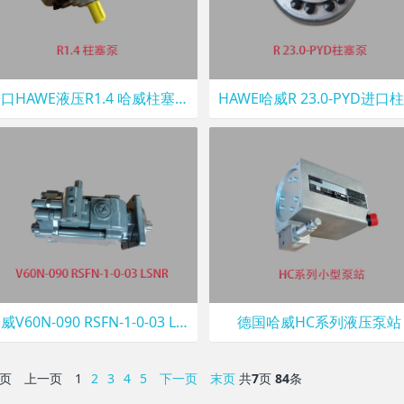
进口HAWE液压R1.4 哈威柱塞泵
哈威V60N-090 RSFN-1-0-03 LSNR液压泵
德国哈威HC系列液压泵站
页
上一页
1
2
3
4
5
下一页
末页
共
7
页
84
条