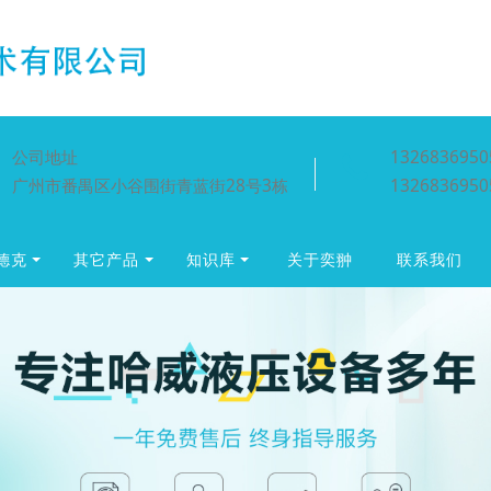
公司地址
1326836950
广州市番禺区小谷围街青蓝街28号3栋
1326836950
贺德克
其它产品
知识库
关于奕翀
联系我们