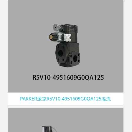
PARKER派克R5V10-4951609G0QA125溢流