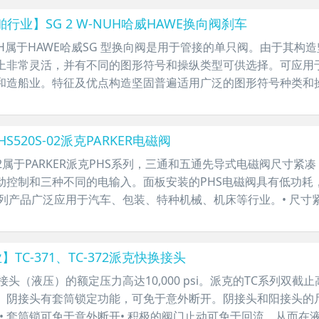
行业】SG 2 W-NUH哈威HAWE换向阀刹车
W-NUH属于HAWE哈威SG 型换向阀是用于管接的单只阀。由于其构造
上非常灵活，并有不同的图形符号和操纵类型可供选择。可应用
和造船业。特征及优点构造坚固普遍适用广泛的图形符号种类和操
S520S-02派克PARKER电磁阀
0S-02属于PARKER派克PHS系列，三通和五通先导式电磁阀尺寸
动控制和三种不同的电输入。面板安装的PHS电磁阀具有低功耗
系列产品广泛应用于汽车、包装、特种机械、机床等行业。• 尺寸紧凑• 
TC-371、TC-372派克快换接头
换接头（液压）的额定压力高达10,000 psi。派克的TC系列
阴接头有套筒锁定功能，可免于意外断开。阴接头和阳接头的尺寸为3/
• 套筒锁可免于意外断开• 积极的阀门止动可免于回流，从而在液压