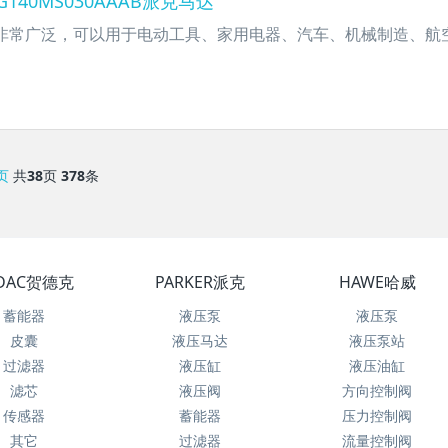
140MS030AAAB派克马达
用非常广泛，可以用于电动工具、家用电器、汽车、机械制造、航
页
共
38
页
378
条
DAC贺德克
PARKER派克
HAWE哈威
蓄能器
液压泵
液压泵
皮囊
液压马达
液压泵站
过滤器
液压缸
液压油缸
滤芯
液压阀
方向控制阀
传感器
蓄能器
压力控制阀
其它
过滤器
流量控制阀