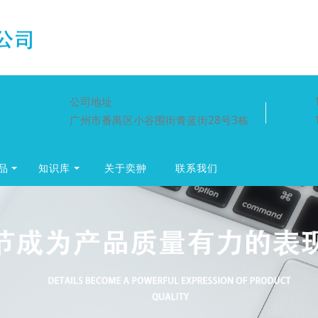
公司地址
广州市番禺区小谷围街青蓝街28号3栋
品
知识库
关于奕翀
联系我们