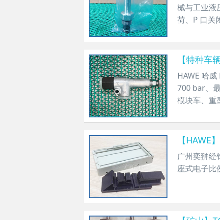
械与工业液压
荷、P 口
【特种车辆
​HAWE 
700 ba
模块车、重
【HAWE】
​广州奕翀
座式电子比