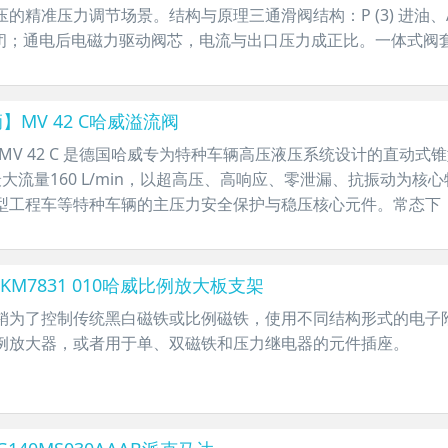
的精准压力调节场景。结构与原理三通滑阀结构：P (3) 进油、A (2)
关闭；通电后电磁力驱动阀芯，电流与出口压力成正比。一体式阀套：
】MV 42 C哈威溢流阀
哈威 MV 42 C 是德国哈威专为特种车辆高压液压系统设计的直
r、最大流量160 L/min，以超高压、高响应、零泄漏、抗振动
型工程车等特种车辆的主压力安全保护与稳压核心元件。常态下，弹
KM7831 010哈威比例放大板支架
经销为了控制传统黑白磁铁或比例磁铁，使用不同结构形式的电子
例放大器，或者用于单、双磁铁和压力继电器的元件插座。