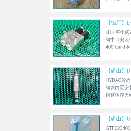
【铝厂】LHK
​LHK 平
阀中可安装
400 bar
【矿山】DR
​HYDAC
阀块内置安
钢整体淬火
【矿山】GT
​GTP02