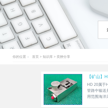
你的位置
首页
>
知识库
>
奕翀分享
【矿山】H
​HD 20
管路中输送
用范围海洋