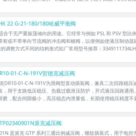
 22 G-21-180/180哈威平衡阀
衡阀适合于无严重振荡倾向的用途。它经常与例如 PSL 和 PSV 型
带有或不带单向节流阀的冲击阀和梭阀，以便例如使液压制动器
不同的调整方式不同的结构形式铝厂常用型号推荐：3349111734LHK 40
10-01-C-N-191V贺德克减压阀
贺德克DR10-01-C-N-191V为滑阀型直动插装阀，兼具二次回路
装，用于支路低压稳压、负载过载泄压防护，开式液压回路通用
研磨，配合间隙极小，高压稳态内泄量低，长期使用稳压精度不衰
P02340901N派克减压阀
340901N 是派克 GTP 系列三通比例减压阀，螺纹插装式，用