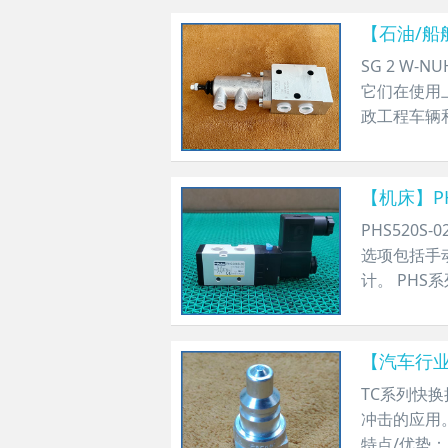
【石油/船舶
​SG 2 
它们在使用
政工程车辆
【机床】PH
​PHS52
选项包括手
计。 PHS
【汽车行业】
​TC系列快
冲击的应用。
特点/优势：