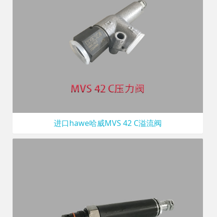
进口hawe哈威MVS 42 C溢流阀