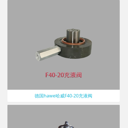
德国hawe哈威F40-20充液阀