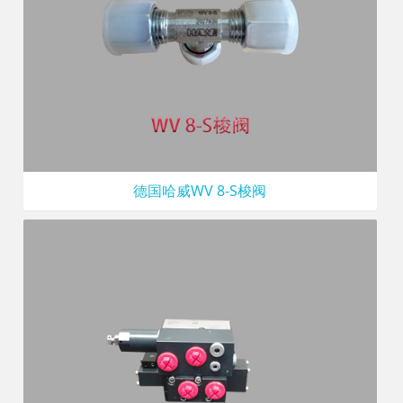
德国哈威WV 8-S梭阀