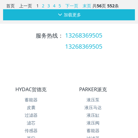
首页
上一页
1
2
3
4
5
下一页
末页
共
56
页
552
条
加载更多
13268369505
服务热线：
13268369505
服务热线：
HYDAC贺德克
PARKER派克
蓄能器
液压泵
皮囊
液压马达
过滤器
液压缸
滤芯
液压阀
传感器
蓄能器