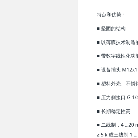
特点和优势：
■ 坚固的结构
■ 以薄膜技术制造
■ 带数字线性化
■ 设备插头 M12x1，
■ 塑料外壳、不锈
■ 压力侧接口 G 1/4
■ 长期稳定性高
■ 二线制，4 ...20 
≥ 5 k 或三线制 1 ...