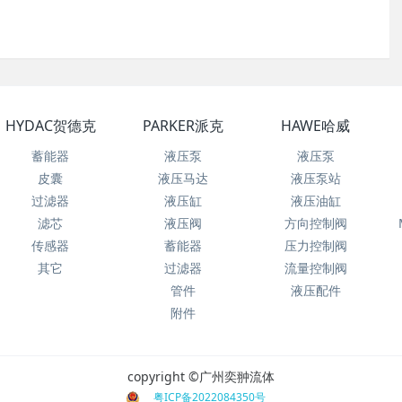
HYDAC贺德克
PARKER派克
HAWE哈威
蓄能器
液压泵
液压泵
皮囊
液压马达
液压泵站
过滤器
液压缸
液压油缸
滤芯
液压阀
方向控制阀
传感器
蓄能器
压力控制阀
其它
过滤器
流量控制阀
管件
液压配件
附件
copyright ©广州奕翀流体
粤ICP备2022084350号