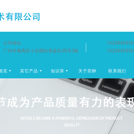
公司地址
1326836950
广州市番禺区小谷围街青蓝街28号3栋
1326836950
贺德克
其它产品
知识库
关于奕翀
联系我们