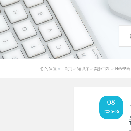
你的位置
首页
>
知识库
>
奕翀百科
>
HAWE
08
2026-06