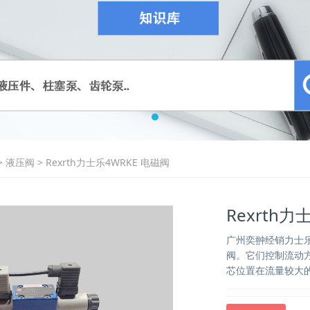
>
液压阀
>
Rexrth力士乐4WRKE 电磁阀
Rexrth力
广州奕翀经销力士乐
阀。它们控制流动
芯位置在流量较大