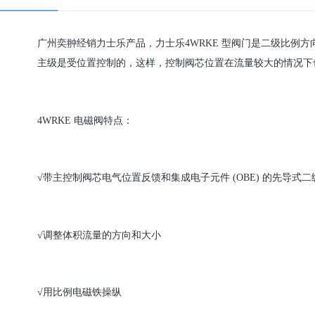
广州奕翀经销力士乐产品，力士乐
4WRKE 型阀门是二级比例
主级是受位置控制的，这样，控制阀芯位置在流量较大的情况下
4WRKE
电磁阀特点：
√
带主控制阀芯电气位置反馈和集成电子元件
(OBE) 的先导式
√
调整体积流量的方向和大小
√
用比例电磁铁操纵