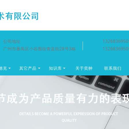
公司地址
1326836950
广州市番禺区小谷围街青蓝街28号3栋
1326836950
贺德克
其它产品
知识库
关于奕翀
联系我们