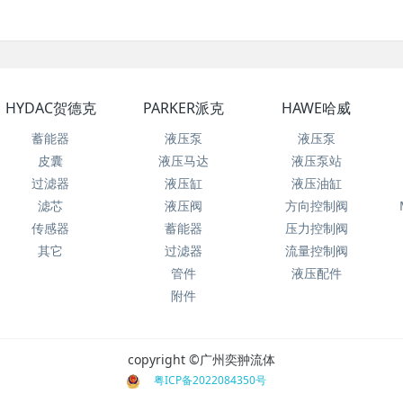
HYDAC贺德克
PARKER派克
HAWE哈威
蓄能器
液压泵
液压泵
皮囊
液压马达
液压泵站
过滤器
液压缸
液压油缸
滤芯
液压阀
方向控制阀
传感器
蓄能器
压力控制阀
其它
过滤器
流量控制阀
管件
液压配件
附件
copyright ©广州奕翀流体
粤ICP备2022084350号