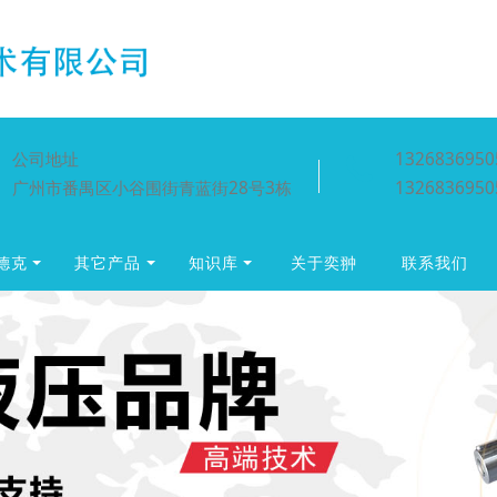
公司地址
1326836950
广州市番禺区小谷围街青蓝街28号3栋
1326836950
贺德克
其它产品
知识库
关于奕翀
联系我们