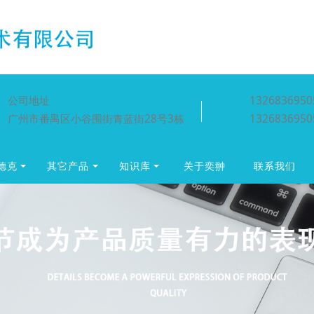
公司地址
1326836950
广州市番禺区小谷围街青蓝街28号3栋
1326836950
贺德克
其它产品
知识库
关于奕翀
联系我们