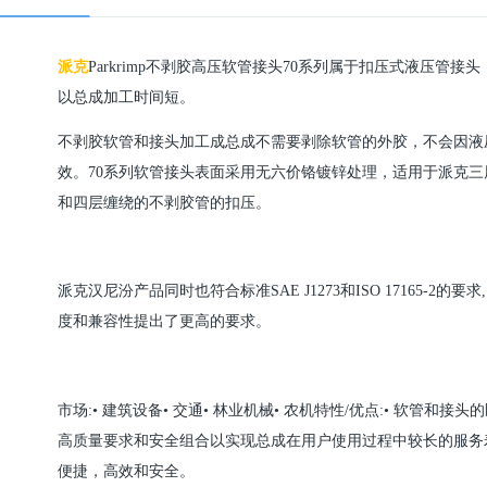
派克
Parkrimp不剥胶高压软管接头70系列属于扣压式液压管接头，
以总成加工时间短。
不剥胶软管和接头加工成总成不需要剥除软管的外胶，不会因液
效。
70系列软管接头表面采用无六价铬镀锌处理，适用于派克
和四层缠绕的不剥胶管的扣压。
派克汉尼汾产品同时也符合标准
SAE J1273和ISO 17165
度和兼容性提出了更高的要求。
市场
:• 建筑设备• 交通• 林业机械• 农机特性/优点:• 软管
高质量要求和安全组合以实现总成在用户使用过程中较长的服务寿
便捷，高效和安全。