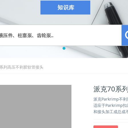
0系列高压不剥胶软管接头
派克70系
派克Parkrim
适应于Parkri
和接头加工成总成